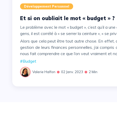
Développement Personnel
Et si on oubliait le mot « budget » ?
Le problème avec le mot « budget », c’est qu’il a une connotation négative, car dans la tête de la plupart des
gens, il est corrélé à « se serrer la ceinture », « se prive
Alors que cela peut être tout autre chose. En effet, depuis 12 ans que j’accompagne des personnes dans la
gestion de leurs finances personnelles, j’ai compris
nous fait comprendre ce que l’on veut vraiment et nou
#Budget
Valerie Halfon
02 Janv. 2023
2 Min