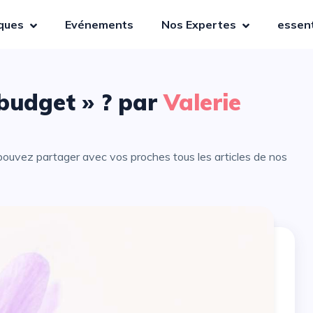
iques
Evénements
Nos Expertes
essent
« budget » ? par
Valerie