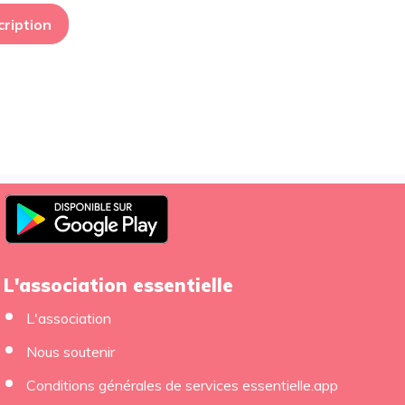
cription
L'association essentielle
L'association
Nous soutenir
×
Conditions générales de services essentielle.app