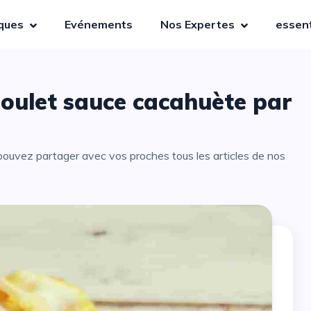
iques
Evénements
Nos Expertes
essent
poulet sauce cacahuète par