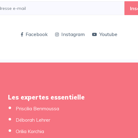
Ins
Facebook
Instagram
Youtube
Les expertes essentielle
Priscilia Benmoussa
Déborah Lehrer
Orilia Korchia