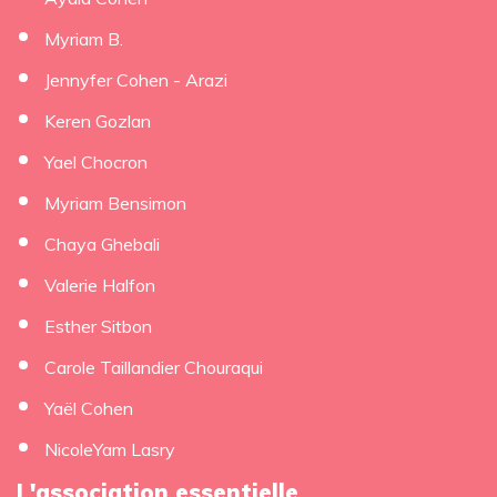
Myriam B.
Jennyfer Cohen - Arazi
Keren Gozlan
Yael Chocron
Myriam Bensimon
Chaya Ghebali
Valerie Halfon
Esther Sitbon
Carole Taillandier Chouraqui
Yaël Cohen
NicoleYam Lasry
L'association essentielle