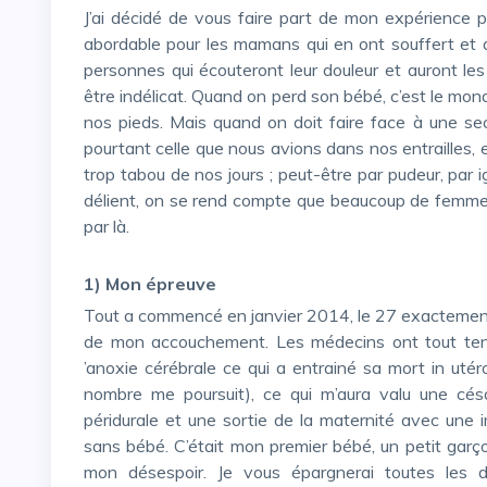
J’ai décidé de vous faire part de mon expérience pour espérer désacraliser un peu le sujet, le rendre plus
abordable pour les mamans qui en ont souffert et q
personnes qui écouteront leur douleur et auront le
être indélicat. Quand on perd son bébé, c’est le mond
nos pieds. Mais quand on doit faire face à une se
pourtant celle que nous avions dans nos entrailles, e
trop tabou de nos jours ; peut-être par pudeur, par 
délient, on se rend compte que beaucoup de femmes
par là.
1) Mon épreuve
Tout a commencé en janvier 2014, le 27 exactement où alors enceinte de neuf mois je perds mon bébé lors
de mon accouchement. Les médecins ont tout tenté
’anoxie cérébrale ce qui a entrainé sa mort in utér
nombre me poursuit), ce qui m’aura valu une cés
péridurale et une sortie de la maternité avec une i
sans bébé. C’était mon premier bébé, un petit garço
mon désespoir. Je vous épargnerai toutes les dém