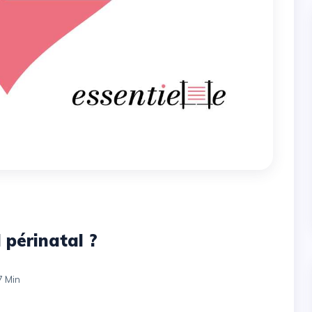
l périnatal ?
7 Min