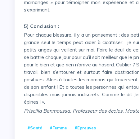
mamanges » pour témoigner mon expérience et ains
s’exprimant.
5) Conclusion :
Pour chaque blessure, il y a un pansement ; des petits, des grands, des ronds… Mais quand la plaie est trop
grande seul le temps peut aider à cicatriser… je su
petits anges qui veillent sur moi. Faire le deuil de
se battre chaque jour pour qu’il soit meilleur que le 
pour le bien et que rien n’arrive au hasard. Oublier ?
travail, bien s’entourer et surtout faire abstrac
positives. Alors à toutes les mamans qui traversent u
de son enfant ! Et à toutes les personnes qui ento
disponibles mais jamais indiscrets. Comme le dit Je
épines ! ».
Priscilia Benmoussa, Professeur des écoles, Mast
#Santé
#Femme
#Epreuves