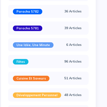
36 Articles
Paracha 5782
39 Articles
Paracha 5781
6 Articles
Une Idée, Une Minute
96 Articles
Fêtes
51 Articles
Cuisine Et Saveurs
48 Articles
Développement Personnel