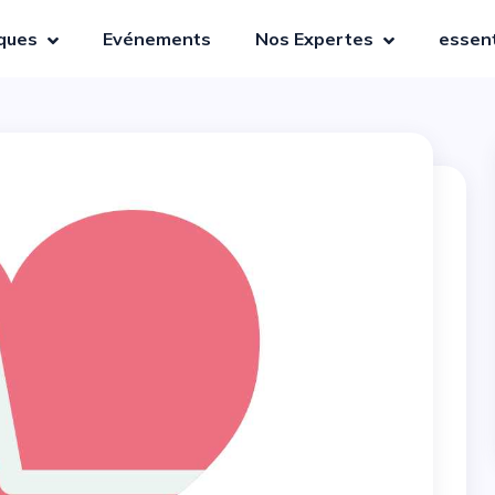
iques
Evénements
Nos Expertes
essent