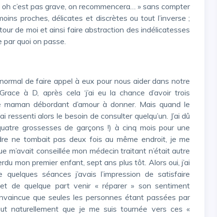
e « oh c’est pas grave, on recommencera… » sans compter
ns proches, délicates et discrètes ou tout l’inverse ;
autour de moi et ainsi faire abstraction des indélicatesses
e par quoi on passe.
race à D, après cela ‘j’ai eu la chance d’avoir trois
e maman débordant d’amour à donner. Mais quand le
ressenti alors le besoin de consulter quelqu’un. J’ai dû
 quatre grossesses de garçons !) à cinq mois pour une
udre ne tombait pas deux fois au même endroit, je me
 m’avait conseillée mon médecin traitant n’était autre
 perdu mon premier enfant, sept ans plus tôt. Alors oui, j’ai
uelques séances j’avais l’impression de satisfaire
é et de quelque part venir « réparer » son sentiment
onvaincue que seules les personnes étant passées par
ut naturellement que je me suis tournée vers ces «