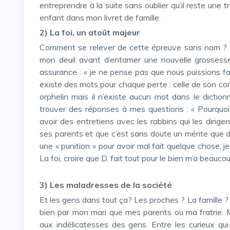
entreprendre à la suite sans oublier qu’il reste une 
enfant dans mon livret de famille.
2) La foi, un atoût majeur
Comment se relever de cette épreuve sans nom ? Mon médecin m’avait à l’époque dit d’attendre de faire
mon deuil avant d’entamer une nouvelle grossesse. 
assurance : « je ne pense pas que nous puissions fair
existe des mots pour chaque perte : celle de son con
orphelin mais il n’existe aucun mot dans le dictionn
trouver des réponses à mes questions : « Pourquoi n
avoir des entretiens avec les rabbins qui les dirigen
ses parents et que c’est sans doute un mérite que d
une « punition » pour avoir mal fait quelque chose, j
La foi, croire que D. fait tout pour le bien m’a beauco
3) Les maladresses de la société
Et les gens dans tout ça? Les proches ? La famille ? Bien sûr, être bien entourée a été crucial pour moi, aussi
bien par mon mari que mes parents ou ma fratrie. M
aux indélicatesses des gens. Entre les curieux qui