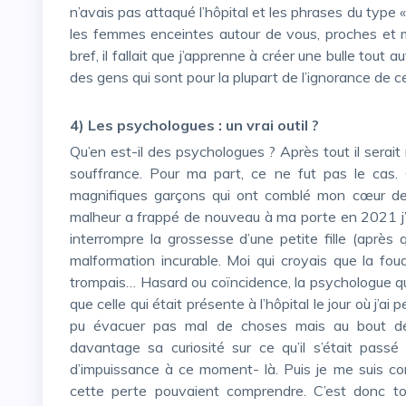
n’avais pas attaqué l’hôpital et les phrases du typ
les femmes enceintes autour de vous, proches et moi
bref, il fallait que j’apprenne à créer une bulle tout 
des gens qui sont pour la plupart de l’ignorance de c
4) Les psychologues : un vrai outil ?
Qu’en est-il des psychologues ? Après tout il serait normal de faire appel à eux pour nous aider dans notre
souffrance. Pour ma part, ce ne fut pas le cas. G
magnifiques garçons qui ont comblé mon cœur d
malheur a frappé de nouveau à ma porte en 2021 j’ai 
interrompre la grossesse d’une petite fille (après
malformation incurable. Moi qui croyais que la fo
trompais… Hasard ou coïncidence, la psychologue que
que celle qui était présente à l’hôpital le jour où j’ai
pu évacuer pas mal de choses mais au bout de q
davantage sa curiosité sur ce qu’il s’était pass
d’impuissance à ce moment- là. Puis je me suis c
cette perte pouvaient comprendre. C’est donc to